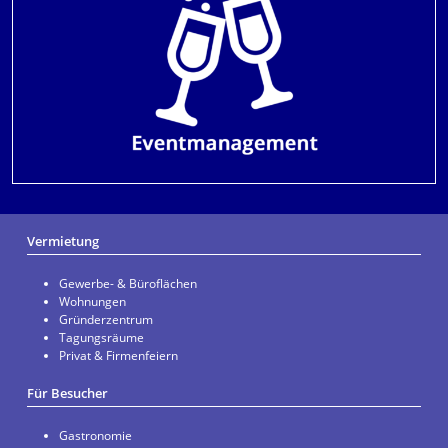
Vermietung
Gewerbe- & Büroflächen
Wohnungen
Gründerzentrum
Tagungsräume
Privat & Firmenfeiern
Für Besucher
Gastronomie