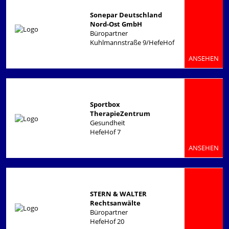
Sonepar Deutschland
Nord-Ost GmbH
Büropartner
Kuhlmannstraße 9/HefeHof
ANSEHEN
Sportbox
TherapieZentrum
Gesundheit
HefeHof 7
ANSEHEN
STERN & WALTER
Rechtsanwälte
Büropartner
HefeHof 20