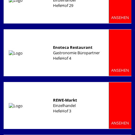
Einzelhandel
HefeHof 29
ANSEHEN
Enoteca Restaurant
Gastronomie Büropartner
HefeHof 4
ANSEHEN
REWE-Markt
Einzelhandel
HefeHof 3
ANSEHEN