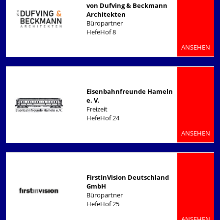
von Dufving & Beckmann
Architekten
Büropartner
HefeHof 8
ANSEHEN
Eisenbahnfreunde Hameln
e. V.
Freizeit
HefeHof 24
ANSEHEN
FirstInVision Deutschland
GmbH
Büropartner
HefeHof 25
ANSEHEN