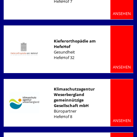
HefeHof 7
ANSEHEN
Kieferorthopädie am
HefeHof
Gesundheit
HefeHof 32
ANSEHEN
Klimaschutzagentur
Weserbergland
gemeinnützige
Gesellschaft mbH
Büropartner
HefeHof 8
ANSEHEN