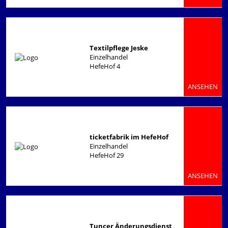
Textilpflege Jeske
Einzelhandel
HefeHof 4
ANSEHEN
ticketfabrik im HefeHof
Einzelhandel
HefeHof 29
ANSEHEN
Tuncer Änderungsdienst