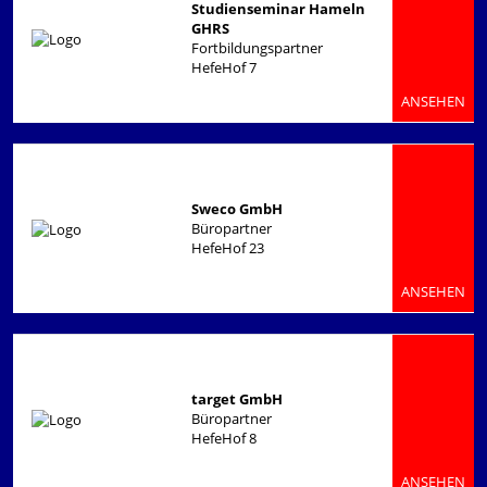
Studienseminar Hameln
GHRS
Fortbildungspartner
HefeHof 7
ANSEHEN
Sweco GmbH
Büropartner
HefeHof 23
ANSEHEN
target GmbH
Büropartner
HefeHof 8
ANSEHEN