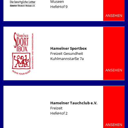
Museen
HefeHof 9
ANSEHEN
Hamelner Sportbox
Freizeit Gesundheit
Kuhlmannstarße 7a
ANSEHEN
Hamelner Tauchclub e.V.
Freizeit
HefeHof 2
ANSEHEN