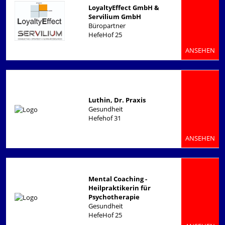
LoyaltyEffect GmbH &
Servilium GmbH
Büropartner
HefeHof 25
ANSEHEN
Luthin, Dr. Praxis
Gesundheit
Hefehof 31
ANSEHEN
Mental Coaching -
Heilpraktikerin für
Psychotherapie
Gesundheit
HefeHof 25