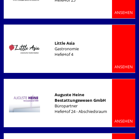
HefeHof 25
ANSEHEN
Little Asia
Gastronomie
HefeHof 4
ANSEHEN
Auguste Heine
Bestattungswesen GmbH
Büropartner
HefeHof 24 - Abschiedsraum
ANSEHEN