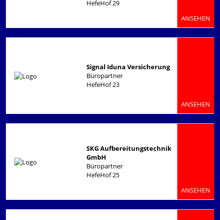
HefeHof 29
ANSEHEN
Signal Iduna Versicherung
Büropartner
HefeHof 23
ANSEHEN
SKG Aufbereitungstechnik
GmbH
Büropartner
HefeHof 25
ANSEHEN