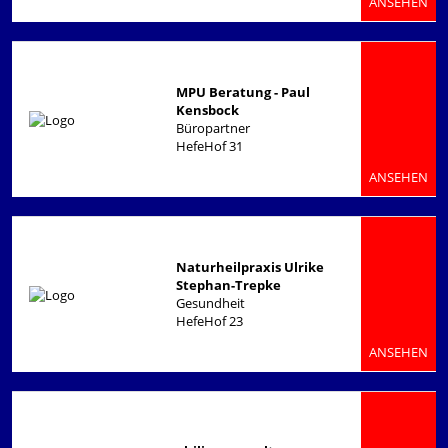
ANSEHEN
MPU Beratung - Paul
Kensbock
Büropartner
HefeHof 31
ANSEHEN
Naturheilpraxis Ulrike
Stephan-Trepke
Gesundheit
HefeHof 23
ANSEHEN