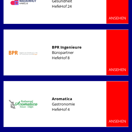
Gesundheit
HefeHof 24
ANSEHEN
BPR Ingenieure
Büropartner
HefeHof 8
ANSEHEN
Aromatica
Gastronomie
HefeHof 4
ANSEHEN