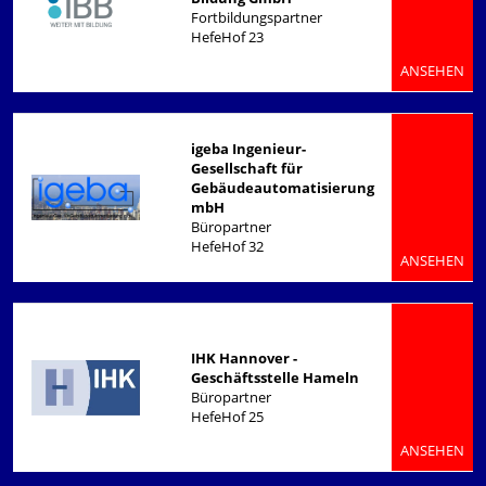
Fortbildungspartner
HefeHof 23
ANSEHEN
igeba Ingenieur-
Gesellschaft für
Gebäudeautomatisierung
mbH
Büropartner
HefeHof 32
ANSEHEN
IHK Hannover -
Geschäftsstelle Hameln
Büropartner
HefeHof 25
ANSEHEN