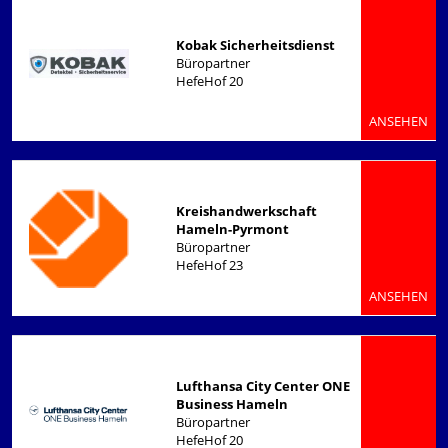
Kobak Sicherheitsdienst
Büropartner
HefeHof 20
ANSEHEN
Kreishandwerkschaft
Hameln-Pyrmont
Büropartner
HefeHof 23
ANSEHEN
Lufthansa City Center ONE
Business Hameln
Büropartner
HefeHof 20