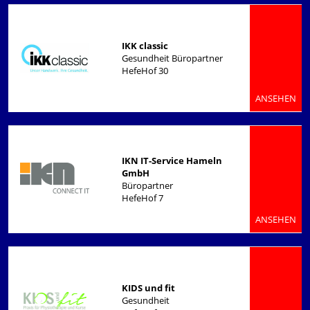
IKK classic
Gesundheit Büropartner
HefeHof 30
ANSEHEN
IKN IT-Service Hameln
GmbH
Büropartner
HefeHof 7
ANSEHEN
KIDS und fit
Gesundheit