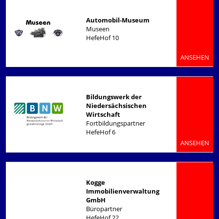
Automobil-Museum
Museen
HefeHof 10
ANSEHEN
Bildungswerk der
Niedersächsischen
Wirtschaft
Fortbildungspartner
HefeHof 6
ANSEHEN
Kogge
Immobilienverwaltung
GmbH
Büropartner
HefeHof 22