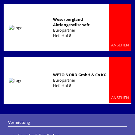
Weserbergland
Aktiengesellschaft
Büropartner
HefeHof 8
ANSEHEN
WETO NORD GmbH & Co KG
Büropartner
HefeHof 8
ANSEHEN
Vermietung