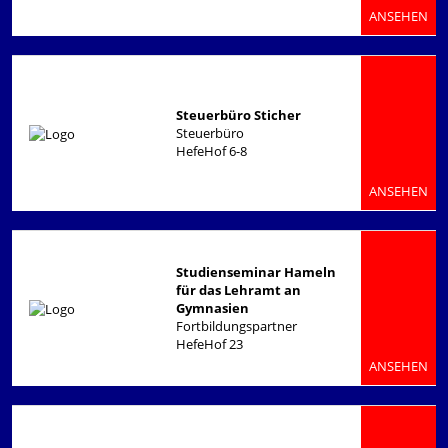
ANSEHEN
Steuerbüro Sticher
Steuerbüro
HefeHof 6-8
ANSEHEN
Studienseminar Hameln
für das Lehramt an
Gymnasien
Fortbildungspartner
HefeHof 23
ANSEHEN