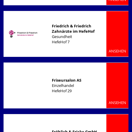
Friedrich & Friedrich
Zahnärzte im HefeHof
Gesundheit
HefeHof 7
ANSEHEN
Friseursalon AS
Einzelhandel
HefeHof 29
ANSEHEN
Fröhlich & Fricke GmbH