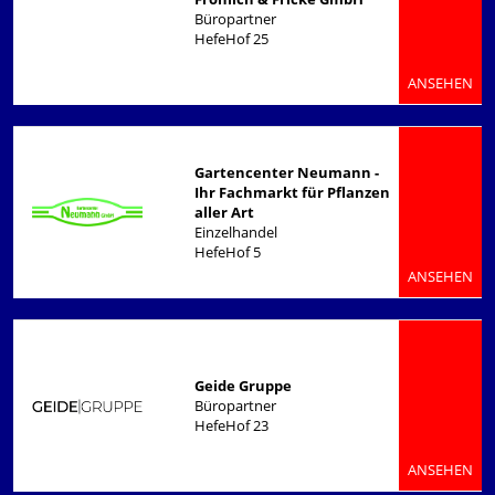
Büropartner
HefeHof 25
ANSEHEN
Gartencenter Neumann -
Ihr Fachmarkt für Pflanzen
aller Art
Einzelhandel
HefeHof 5
ANSEHEN
Geide Gruppe
Büropartner
HefeHof 23
ANSEHEN