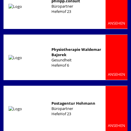
philipp.consult
Büropartner
HefeHof 23
ANSEHEN
Physiotherapie Waldemar
Bajorek
Gesundheit
HefeHof 6
ANSEHEN
Postagentur Hohmann
Büropartner
HefeHof 23
ANSEHEN