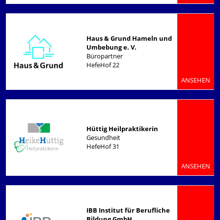
Haus & Grund Hameln und
Umbebung e. V.
Büropartner
HefeHof 22
ANSEHEN
Hüttig Heilpraktikerin
Gesundheit
HefeHof 31
ANSEHEN
IBB Institut für Berufliche
Bildung GmbH