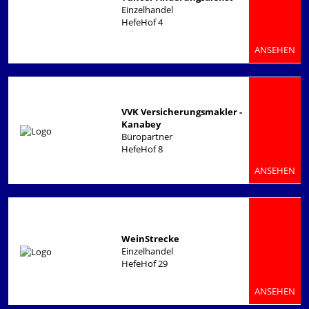
Einzelhandel
HefeHof 4
ANSEHEN
VVK Versicherungsmakler -
Kanabey
Büropartner
HefeHof 8
ANSEHEN
WeinStrecke
Einzelhandel
HefeHof 29
ANSEHEN