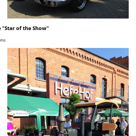
"Star of the Show"
hms