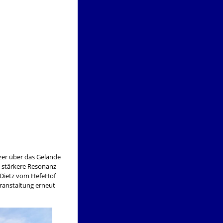
zer über das Gelände
h stärkere Resonanz
r Dietz vom HefeHof
ranstaltung erneut