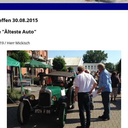
effen 30.08.2015
 "Älteste Auto"
19 / Herr Mickisch