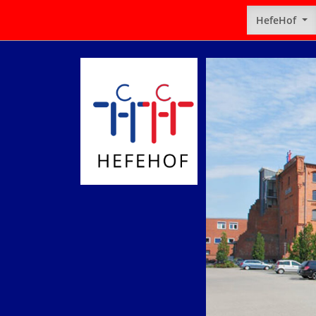
HefeHof
zurück