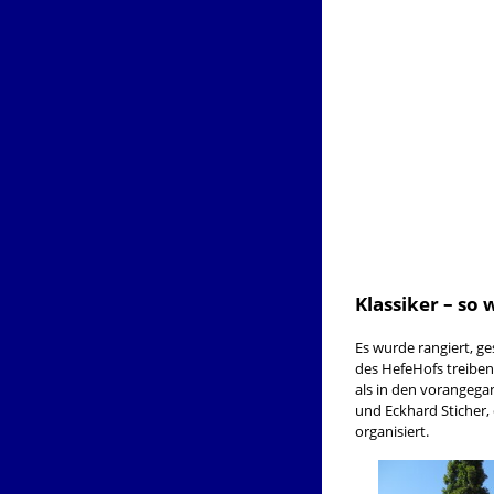
Klassiker – so 
Es wurde rangiert, g
des HefeHofs treiben
als in den vorangega
und Eckhard Sticher,
organisiert.