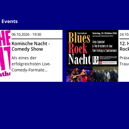
 Events
06.10.2026 - 19:30
24.10
Komische Nacht -
12. 
Comedy Show
Roc
Als eines der
Präs
erfolgreichsten Live-
Trau
Comedy-Formate…