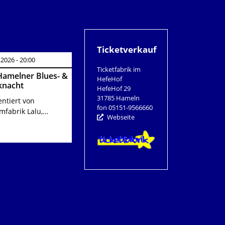
Ticketverkauf
.2026 - 20:00
Ticketfabrik im
Hamelner Blues- &
HefeHof
knacht
HefeHof 29
31785 Hameln
entiert von
fon 05151-9566660
mfabrik Lalu,…
Webseite