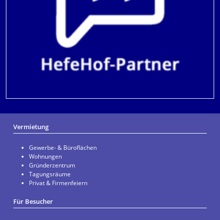
Vermietung
Gewerbe- & Büroflächen
Wohnungen
Gründerzentrum
Tagungsräume
Privat & Firmenfeiern
Für Besucher