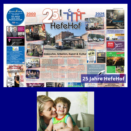
zurück
weiter
25 Jahre HefeHof