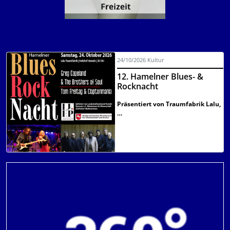
24/10/2026
Kultur
y
12. Hamelner Blues- &
Rocknacht
Präsentiert von Traumfabrik Lalu,
…