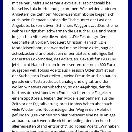
mit seiner Ehefrau Rosemarie extra aus Habichtswald bei
Kassel ins Lalu im Hefehof gekommen. Wie bei den anderen
Anbietern der zehnten Modell-Eisenbahnbörse biegen sich
auch beim Ehepaar Hanisch die Tische unter der Last der
Angebote: Lokomotiven, Schienen, Waggons … . „Das ist eine
wahre Fundgrube“, schwärmen die Besucher. Die sind meist
im gleichen Alter wie die Anbieter. „Die Zeit der großen
Geschäfte ist vorbei“, bedauert Christian Hanisch. „Die
Modelleisenbahn, das war mal meine kleine Aktie“, sagt er
achselzuckend und bietet ein unbenutztes, dreiteiliges Set
der ersten Lokomotive, des Adlers, an. Gekauft für 1900 DM,
jetzt sucht Hanisch einen Interessenten, der noch 600 Euro
ausgeben will. Tobias Voeltz aus Hessisch Oldendorf ist auf
der Suche nach Ersatzteilen. „Meine Freunde und ich bauen
gerade eine Teststrecke auf, analog und digital, und die
wollen wir etwas verhübschen“, so der 44-Jährige, der die
Kartons durchstöbert. Am Ende ersteht er eine Ziegelei zu
einem Spottpreis. Neben den Modelleisenbahnern aus der
Zeit vor der Digitalisierung ihres Hobbys haben aber auch
viele Wieder- und Neueinsteiger den Weg in den Hefehof
gefunden. „Die können sich hier preiswert eine neue Anlage
aufbauen, auch wenn die nicht unbedingt dem technisch
allerneuesten Stand entspricht“, so Tobias Voeltz. „Wir haben
in diesem Jahr nur zehn Anbieter und konnten die Tische