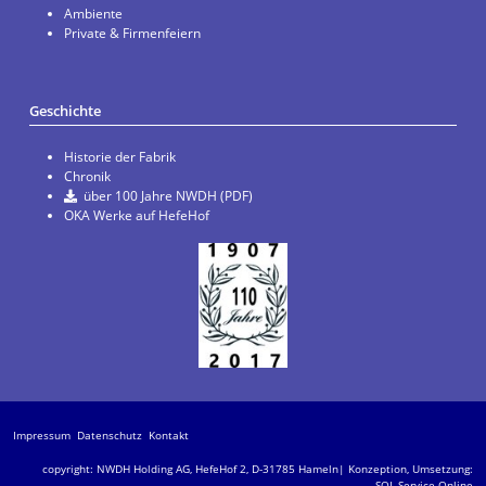
Ambiente
Private & Firmenfeiern
Geschichte
Historie der Fabrik
Chronik
über 100 Jahre NWDH (PDF)
OKA Werke auf HefeHof
Impressum
Datenschutz
Kontakt
copyright: NWDH Holding AG, HefeHof 2, D-31785 Hameln| Konzeption, Umsetzung:
SOL.Service Online