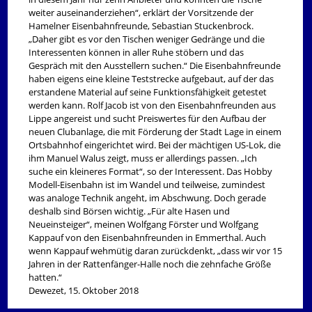
weiter auseinanderziehen“, erklärt der Vorsitzende der
Hamelner Eisenbahnfreunde, Sebastian Stuckenbrock.
„Daher gibt es vor den Tischen weniger Gedränge und die
Interessenten können in aller Ruhe stöbern und das
Gespräch mit den Ausstellern suchen.“ Die Eisenbahnfreunde
haben eigens eine kleine Teststrecke aufgebaut, auf der das
erstandene Material auf seine Funktionsfähigkeit getestet
werden kann. Rolf Jacob ist von den Eisenbahnfreunden aus
Lippe angereist und sucht Preiswertes für den Aufbau der
neuen Clubanlage, die mit Förderung der Stadt Lage in einem
Ortsbahnhof eingerichtet wird. Bei der mächtigen US-Lok, die
ihm Manuel Walus zeigt, muss er allerdings passen. „Ich
suche ein kleineres Format“, so der Interessent. Das Hobby
Modell-Eisenbahn ist im Wandel und teilweise, zumindest
was analoge Technik angeht, im Abschwung. Doch gerade
deshalb sind Börsen wichtig. „Für alte Hasen und
Neueinsteiger“, meinen Wolfgang Förster und Wolfgang
Kappauf von den Eisenbahnfreunden in Emmerthal. Auch
wenn Kappauf wehmütig daran zurückdenkt, „dass wir vor 15
Jahren in der Rattenfänger-Halle noch die zehnfache Größe
hatten.“
Dewezet, 15. Oktober 2018