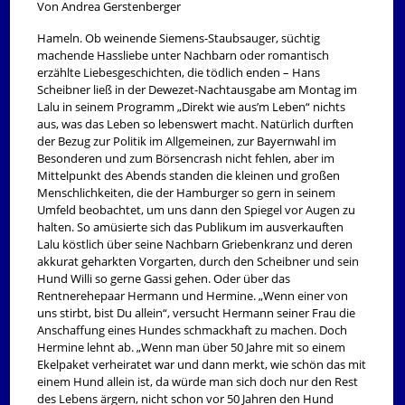
Von Andrea Gerstenberger
Hameln. Ob weinende Siemens-Staubsauger, süchtig
machende Hassliebe unter Nachbarn oder romantisch
erzählte Liebesgeschichten, die tödlich enden – Hans
Scheibner ließ in der Dewezet-Nachtausgabe am Montag im
Lalu in seinem Programm „Direkt wie aus’m Leben“ nichts
aus, was das Leben so lebenswert macht. Natürlich durften
der Bezug zur Politik im Allgemeinen, zur Bayernwahl im
Besonderen und zum Börsencrash nicht fehlen, aber im
Mittelpunkt des Abends standen die kleinen und großen
Menschlichkeiten, die der Hamburger so gern in seinem
Umfeld beobachtet, um uns dann den Spiegel vor Augen zu
halten. So amüsierte sich das Publikum im ausverkauften
Lalu köstlich über seine Nachbarn Griebenkranz und deren
akkurat geharkten Vorgarten, durch den Scheibner und sein
Hund Willi so gerne Gassi gehen. Oder über das
Rentnerehepaar Hermann und Hermine. „Wenn einer von
uns stirbt, bist Du allein“, versucht Hermann seiner Frau die
Anschaffung eines Hundes schmackhaft zu machen. Doch
Hermine lehnt ab. „Wenn man über 50 Jahre mit so einem
Ekelpaket verheiratet war und dann merkt, wie schön das mit
einem Hund allein ist, da würde man sich doch nur den Rest
des Lebens ärgern, nicht schon vor 50 Jahren den Hund