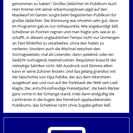
genommen zu haben.“ Großes Gelächter im Publikum Auch
Herr Kremer mit seiner erbarmungslosen Jagd auf den
Maulwurf im Garten sorgte beim begeisterten Publikum für
großes Gelächter. Die Stimmung war ohnehin sehr gut, denn
im Programm gab es nur Höhepunkte. Wie angekündigt ließ
Scheibner es Pointen regnen und man fragte sich, wie er es
schafft, in diesem unglaublichen Tempo nicht nur Unmengen
an Text fehlerfrei zu verarbeiten, ohne den Faden zu
verlieren. Sondern auch die Wechsel zwischen den
Vortragsweisen, mal als Lesender, dann spielend, oder ein
Gedicht vortragend, beeindruckten. Requisiten braucht der
vielseitige Satiriker nicht. Mit Ausdruck und Stimme allein
kann er seine Zuhörer fesseln. Und das gelang grandios mit
der Geschichte von Opa Pahlke, der aus dem Altersheim
ausgebüxt war und nun auf der Parkbank der Welt sein Leid
klagte. Die „entschlussfreudige Freizeitjacke“, die beim Bäcker
ganz vorne in der Schlange stand, trieb dann endgültig die
Lachtränen in die Augen des frenetisch applaudierendes
Publikums, das Scheibner nicht ohne Zugabe gehen ließ.