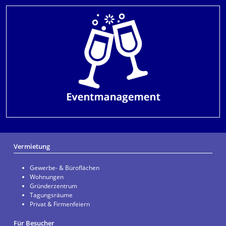
Vermietung
Gewerbe- & Büroflächen
Wohnungen
Gründerzentrum
Tagungsräume
Privat & Firmenfeiern
Für Besucher