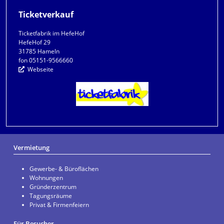
Ticketverkauf
Ticketfabrik im HefeHof
HefeHof 29
31785 Hameln
fon 05151-9566660
Webseite
Vermietung
Gewerbe- & Büroflächen
Wohnungen
Gründerzentrum
Tagungsräume
Privat & Firmenfeiern
Für Besucher