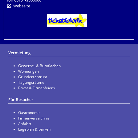
fon 05151-9566660
Webseite
Vermietung
Gewerbe- & Büroflächen
Wohnungen
Gründerzentrum
Tagungsräume
Privat & Firmenfeiern
Für Besucher
Gastronomie
Firmenverzeichnis
Anfahrt
Lageplan & parken